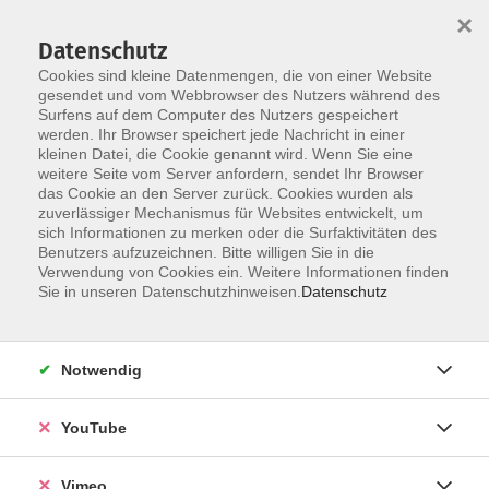
×
Datenschutz
Cookies sind kleine Datenmengen, die von einer Website
gesendet und vom Webbrowser des Nutzers während des
Surfens auf dem Computer des Nutzers gespeichert
Zum Hauptinhalt springen
werden. Ihr Browser speichert jede Nachricht in einer
kleinen Datei, die Cookie genannt wird. Wenn Sie eine
weitere Seite vom Server anfordern, sendet Ihr Browser
Der Kurs konnte nicht gefunden werden.
das Cookie an den Server zurück. Cookies wurden als
zuverlässiger Mechanismus für Websites entwickelt, um
sich Informationen zu merken oder die Surfaktivitäten des
Benutzers aufzuzeichnen. Bitte willigen Sie in die
Verwendung von Cookies ein. Weitere Informationen finden
AGB
Sie in unseren Datenschutzhinweisen.
Datenschutz
Impressum
Datenschutz
Notwendig
Barrierefreiheit
Anmeldeformular
YouTube
Widerruf
Vimeo