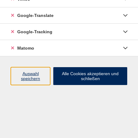
Google-Translate
vhs Geschäftsstelle
Google-Tracking
in der Schulstr. 4
Matomo
hier finden Angebote im Bereich Gesundheit, Sprachen,
Vorträge statt.
Auswahl
Alle Cookies akzeptieren und
speichern
schließen