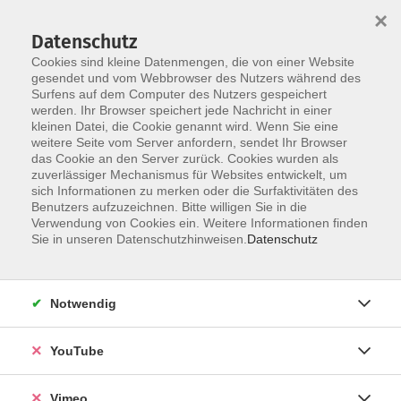
×
Datenschutz
Cookies sind kleine Datenmengen, die von einer Website
gesendet und vom Webbrowser des Nutzers während des
Surfens auf dem Computer des Nutzers gespeichert
Zum Hauptinhalt springen
Sie sind hier:
werden. Ihr Browser speichert jede Nachricht in einer
Über uns
Unsere Standorte
kleinen Datei, die Cookie genannt wird. Wenn Sie eine
weitere Seite vom Server anfordern, sendet Ihr Browser
das Cookie an den Server zurück. Cookies wurden als
unsere vhs-Standorte in Zirndorf
zuverlässiger Mechanismus für Websites entwickelt, um
sich Informationen zu merken oder die Surfaktivitäten des
Benutzers aufzuzeichnen. Bitte willigen Sie in die
Verwendung von Cookies ein. Weitere Informationen finden
Sie in unseren Datenschutzhinweisen.
Datenschutz
Notwendig
YouTube
Vimeo