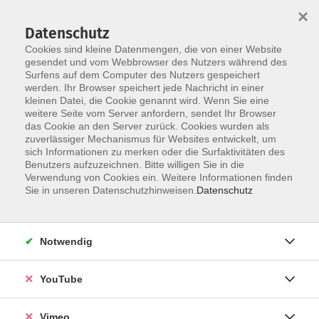
×
Datenschutz
Cookies sind kleine Datenmengen, die von einer Website
gesendet und vom Webbrowser des Nutzers während des
Surfens auf dem Computer des Nutzers gespeichert
Zum Hauptinhalt springen
Sie sind hier:
werden. Ihr Browser speichert jede Nachricht in einer
Warenkorb
kleinen Datei, die Cookie genannt wird. Wenn Sie eine
weitere Seite vom Server anfordern, sendet Ihr Browser
das Cookie an den Server zurück. Cookies wurden als
zuverlässiger Mechanismus für Websites entwickelt, um
Lädt...
sich Informationen zu merken oder die Surfaktivitäten des
Das Widget wird geladen...
Benutzers aufzuzeichnen. Bitte willigen Sie in die
Verwendung von Cookies ein. Weitere Informationen finden
Sie in unseren Datenschutzhinweisen.
Datenschutz
AGB
Notwendig
Impressum
Datenschutz
YouTube
Barrierefreiheit
Anmeldeformular
Vimeo