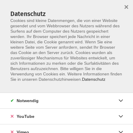
×
Datenschutz
Cookies sind kleine Datenmengen, die von einer Website
gesendet und vom Webbrowser des Nutzers während des
Surfens auf dem Computer des Nutzers gespeichert
Zum Hauptinhalt springen
Sie sind hier:
werden. Ihr Browser speichert jede Nachricht in einer
Vortrag & Diskussion
kleinen Datei, die Cookie genannt wird. Wenn Sie eine
weitere Seite vom Server anfordern, sendet Ihr Browser
das Cookie an den Server zurück. Cookies wurden als
Sie befinden sich hier:
zuverlässiger Mechanismus für Websites entwickelt, um
sich Informationen zu merken oder die Surfaktivitäten des
Benutzers aufzuzeichnen. Bitte willigen Sie in die
Verwendung von Cookies ein. Weitere Informationen finden
Vorträge
Sie in unseren Datenschutzhinweisen.
Datenschutz
hier finden Sie Vorträge und Diskussionsrunden zu
allem, was Sie interessieren könnte
Notwendig
Ergebnisse filtern
YouTube
Keine passenden Kurse gefunden.
Vimeo