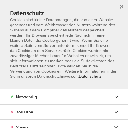
×
Datenschutz
Cookies sind kleine Datenmengen, die von einer Website
gesendet und vom Webbrowser des Nutzers während des
Surfens auf dem Computer des Nutzers gespeichert
Zum Hauptinhalt springen
werden. Ihr Browser speichert jede Nachricht in einer
kleinen Datei, die Cookie genannt wird. Wenn Sie eine
weitere Seite vom Server anfordern, sendet Ihr Browser
das Cookie an den Server zurück. Cookies wurden als
unterwegs im Web
zuverlässiger Mechanismus für Websites entwickelt, um
sich Informationen zu merken oder die Surfaktivitäten des
Benutzers aufzuzeichnen. Bitte willigen Sie in die
Verwendung von Cookies ein. Weitere Informationen finden
Sie in unseren Datenschutzhinweisen.
Datenschutz
1 Kurs
Notwendig
zurück zu Weiterbildung & Digitales
YouTube
Das Internet bietet unzählige Möglichkeiten –
vom Online-Einkauf über Reisebuchungen bis
Vimeo