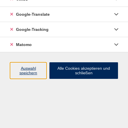
zum digitalen Behördenkontakt. Unsere Kurse
vermitteln verständlich und praxisnah, wie Sie
Google-Translate
sich sicher im Internet bewegen,
Informationen finden und Online-Angebote
Google-Tracking
selbstständig nutzen können.
Matomo
Ergebnisse filtern
Auswahl
Alle Cookies akzeptieren und
speichern
schließen
Künstliche Intelligenz - Workshop zum
Staunen und Mitmachen
Mo. 09.11.2026 18:30
Zirndorf