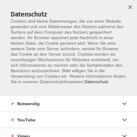
×
Datenschutz
Cookies sind kleine Datenmengen, die von einer Website
gesendet und vom Webbrowser des Nutzers während des
Surfens auf dem Computer des Nutzers gespeichert
Zum Hauptinhalt springen
werden. Ihr Browser speichert jede Nachricht in einer
kleinen Datei, die Cookie genannt wird. Wenn Sie eine
weitere Seite vom Server anfordern, sendet Ihr Browser
Der Kurs konnte nicht gefunden werden.
das Cookie an den Server zurück. Cookies wurden als
zuverlässiger Mechanismus für Websites entwickelt, um
sich Informationen zu merken oder die Surfaktivitäten des
Benutzers aufzuzeichnen. Bitte willigen Sie in die
Verwendung von Cookies ein. Weitere Informationen finden
AGB
Sie in unseren Datenschutzhinweisen.
Datenschutz
Impressum
Datenschutz
Notwendig
Barrierefreiheit
Anmeldeformular
YouTube
Widerruf
Vimeo