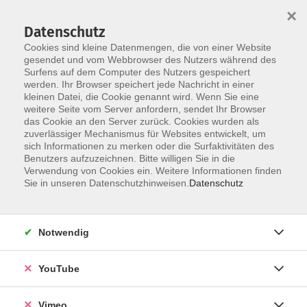
×
Datenschutz
Cookies sind kleine Datenmengen, die von einer Website
gesendet und vom Webbrowser des Nutzers während des
Surfens auf dem Computer des Nutzers gespeichert
Zum Hauptinhalt springen
werden. Ihr Browser speichert jede Nachricht in einer
kleinen Datei, die Cookie genannt wird. Wenn Sie eine
weitere Seite vom Server anfordern, sendet Ihr Browser
Der Kurs konnte nicht gefunden werden.
das Cookie an den Server zurück. Cookies wurden als
zuverlässiger Mechanismus für Websites entwickelt, um
sich Informationen zu merken oder die Surfaktivitäten des
Benutzers aufzuzeichnen. Bitte willigen Sie in die
Verwendung von Cookies ein. Weitere Informationen finden
AGB
Sie in unseren Datenschutzhinweisen.
Datenschutz
Impressum
Datenschutz
Notwendig
Barrierefreiheit
Anmeldeformular
YouTube
Widerruf
Vimeo