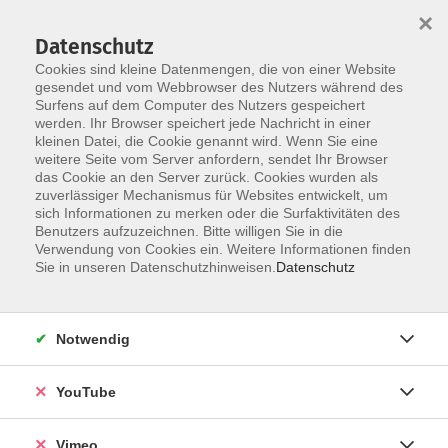
×
Datenschutz
Cookies sind kleine Datenmengen, die von einer Website
gesendet und vom Webbrowser des Nutzers während des
Surfens auf dem Computer des Nutzers gespeichert
Zum Hauptinhalt springen
werden. Ihr Browser speichert jede Nachricht in einer
kleinen Datei, die Cookie genannt wird. Wenn Sie eine
weitere Seite vom Server anfordern, sendet Ihr Browser
das Cookie an den Server zurück. Cookies wurden als
vhs unterwegs
zuverlässiger Mechanismus für Websites entwickelt, um
sich Informationen zu merken oder die Surfaktivitäten des
Benutzers aufzuzeichnen. Bitte willigen Sie in die
Verwendung von Cookies ein. Weitere Informationen finden
Sie in unseren Datenschutzhinweisen.
Datenschutz
8 Kurse
Notwendig
Tagesfahrten
YouTube
Beachten Sie, dass für Tagesfahrten geänderte
Vimeo