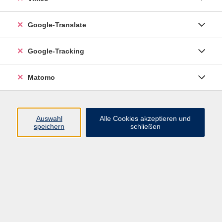
Rücktrittsmöglichkeiten gelten. Ein Rücktritt
ist nur bis 21 Tage vor Reiseantritt möglich.
Google-Translate
Kurse nach Themen
Google-Tracking
Themenführungen & Wanderungen
6
Studienreisen mit Erasmus+
2
Matomo
Auswahl
Alle Cookies akzeptieren und
speichern
schließen
Ergebnisse filtern
Zirndorf für Entdecker: Historischer
Rundgang mit Abschluss in der Alten
Schmiede
Do. 24.09.2026 17:00
Treffpunkt: Museum Zirndorf, Spitalstr. 2