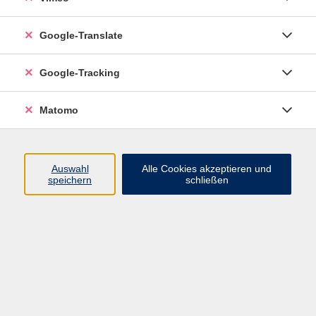
besuchen, kennen aber die Niveaustufe Ihrer
Sprachkenntnisse nicht? Ein Sprachtest gibt
Google-Translate
Auskunft über den aktuellen Wissensstand und
eine Einstufung Ihrer Sprachkenntnisse nach
Google-Tracking
dem Gemeinsamen Europäischen
Referenzrahmen für Sprachen (GER).
Matomo
https://www.sprachtest.de/
(Link zu einer
externen Seite)
Auswahl
Alle Cookies akzeptieren und
Der Test dauert ca. 15 Minuten.
speichern
schließen
Ergebnisse filtern
Französisch – Grammatik & Konversation B2