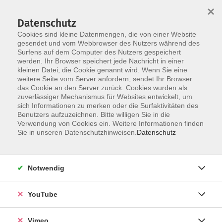
×
Datenschutz
Cookies sind kleine Datenmengen, die von einer Website
gesendet und vom Webbrowser des Nutzers während des
Surfens auf dem Computer des Nutzers gespeichert
Zum Hauptinhalt springen
werden. Ihr Browser speichert jede Nachricht in einer
kleinen Datei, die Cookie genannt wird. Wenn Sie eine
weitere Seite vom Server anfordern, sendet Ihr Browser
das Cookie an den Server zurück. Cookies wurden als
Französisch
zuverlässiger Mechanismus für Websites entwickelt, um
sich Informationen zu merken oder die Surfaktivitäten des
Benutzers aufzuzeichnen. Bitte willigen Sie in die
Verwendung von Cookies ein. Weitere Informationen finden
Sie in unseren Datenschutzhinweisen.
Datenschutz
3 Kurse
Notwendig
zurück zu Sprachen & Kommunikation
YouTube
Testen Sie Ihre Sprachkenntnisse
Sie möchten gern einen unserer Sprachkurse
Vimeo