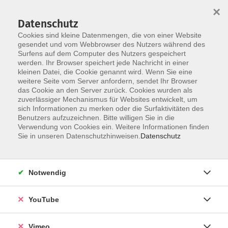
×
Datenschutz
Cookies sind kleine Datenmengen, die von einer Website
gesendet und vom Webbrowser des Nutzers während des
Surfens auf dem Computer des Nutzers gespeichert
Zum Hauptinhalt springen
werden. Ihr Browser speichert jede Nachricht in einer
kleinen Datei, die Cookie genannt wird. Wenn Sie eine
weitere Seite vom Server anfordern, sendet Ihr Browser
das Cookie an den Server zurück. Cookies wurden als
zuverlässiger Mechanismus für Websites entwickelt, um
sich Informationen zu merken oder die Surfaktivitäten des
Benutzers aufzuzeichnen. Bitte willigen Sie in die
Verwendung von Cookies ein. Weitere Informationen finden
Sie in unseren Datenschutzhinweisen.
Datenschutz
Sie sind hier:
Kreativität & Gestalten
Zeichnen & Malen
Notwendig
Porträtzeichnen mit Bleistift: Grundlagen für
YouTube
realistische Zeichnung mithilfe von
Schattierungstechniken (Kurs)
Vimeo