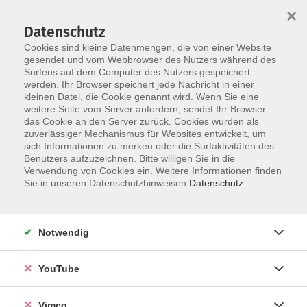
×
Datenschutz
Cookies sind kleine Datenmengen, die von einer Website
gesendet und vom Webbrowser des Nutzers während des
Surfens auf dem Computer des Nutzers gespeichert
Zum Hauptinhalt springen
werden. Ihr Browser speichert jede Nachricht in einer
kleinen Datei, die Cookie genannt wird. Wenn Sie eine
weitere Seite vom Server anfordern, sendet Ihr Browser
Der Kurs konnte nicht gefunden werden.
das Cookie an den Server zurück. Cookies wurden als
zuverlässiger Mechanismus für Websites entwickelt, um
sich Informationen zu merken oder die Surfaktivitäten des
Benutzers aufzuzeichnen. Bitte willigen Sie in die
Verwendung von Cookies ein. Weitere Informationen finden
AGB
Sie in unseren Datenschutzhinweisen.
Datenschutz
Impressum
Datenschutz
Notwendig
Barrierefreiheit
Anmeldeformular
YouTube
Widerruf
Vimeo