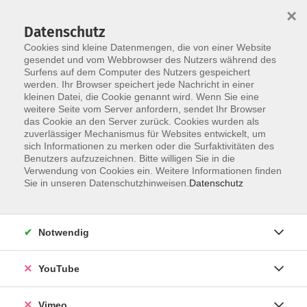
×
Datenschutz
Cookies sind kleine Datenmengen, die von einer Website
gesendet und vom Webbrowser des Nutzers während des
Surfens auf dem Computer des Nutzers gespeichert
Zum Hauptinhalt springen
werden. Ihr Browser speichert jede Nachricht in einer
kleinen Datei, die Cookie genannt wird. Wenn Sie eine
weitere Seite vom Server anfordern, sendet Ihr Browser
Der Kurs konnte nicht gefunden werden.
das Cookie an den Server zurück. Cookies wurden als
zuverlässiger Mechanismus für Websites entwickelt, um
sich Informationen zu merken oder die Surfaktivitäten des
Benutzers aufzuzeichnen. Bitte willigen Sie in die
Verwendung von Cookies ein. Weitere Informationen finden
AGB
Sie in unseren Datenschutzhinweisen.
Datenschutz
Impressum
Datenschutz
Notwendig
Barrierefreiheit
Anmeldeformular
YouTube
Widerruf
Vimeo