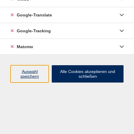
wir stellen vor
Google-Translate
hier finden Sie unsere ausführlichen Kursleiter:innen-
Google-Tracking
Portraits aus insidevhs
Matomo
Auswahl
Alle Cookies akzeptieren und
Der Dozent konnte leider nicht gefunden
speichern
schließen
werden
AGB
Impressum
Datenschutz