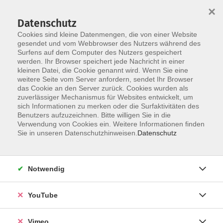
×
Datenschutz
Cookies sind kleine Datenmengen, die von einer Website
gesendet und vom Webbrowser des Nutzers während des
Surfens auf dem Computer des Nutzers gespeichert
Zum Hauptinhalt springen
Sie sind hier:
werden. Ihr Browser speichert jede Nachricht in einer
Infothek
vhs to go
kleinen Datei, die Cookie genannt wird. Wenn Sie eine
weitere Seite vom Server anfordern, sendet Ihr Browser
das Cookie an den Server zurück. Cookies wurden als
zuverlässiger Mechanismus für Websites entwickelt, um
vhs Event
sich Informationen zu merken oder die Surfaktivitäten des
Benutzers aufzuzeichnen. Bitte willigen Sie in die
Verwendung von Cookies ein. Weitere Informationen finden
Sie in unseren Datenschutzhinweisen.
Datenschutz
vhs Business
Notwendig
AGB
Impressum
YouTube
Datenschutz
Barrierefreiheit
Vimeo