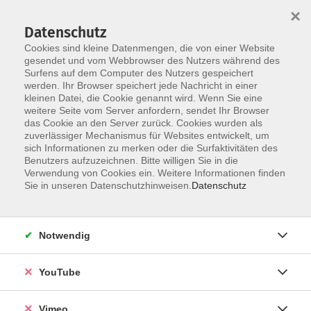
×
Datenschutz
Cookies sind kleine Datenmengen, die von einer Website
gesendet und vom Webbrowser des Nutzers während des
Surfens auf dem Computer des Nutzers gespeichert
Zum Hauptinhalt springen
werden. Ihr Browser speichert jede Nachricht in einer
kleinen Datei, die Cookie genannt wird. Wenn Sie eine
weitere Seite vom Server anfordern, sendet Ihr Browser
Der Kurs konnte nicht gefunden werden.
das Cookie an den Server zurück. Cookies wurden als
zuverlässiger Mechanismus für Websites entwickelt, um
sich Informationen zu merken oder die Surfaktivitäten des
Benutzers aufzuzeichnen. Bitte willigen Sie in die
Verwendung von Cookies ein. Weitere Informationen finden
AGB
Sie in unseren Datenschutzhinweisen.
Datenschutz
Impressum
Datenschutz
Notwendig
Barrierefreiheit
Anmeldeformular
YouTube
Widerruf
Vimeo