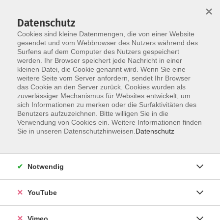
×
Datenschutz
Cookies sind kleine Datenmengen, die von einer Website
gesendet und vom Webbrowser des Nutzers während des
Surfens auf dem Computer des Nutzers gespeichert
Zum Hauptinhalt springen
werden. Ihr Browser speichert jede Nachricht in einer
kleinen Datei, die Cookie genannt wird. Wenn Sie eine
weitere Seite vom Server anfordern, sendet Ihr Browser
Der Kurs konnte nicht gefunden werden.
das Cookie an den Server zurück. Cookies wurden als
zuverlässiger Mechanismus für Websites entwickelt, um
sich Informationen zu merken oder die Surfaktivitäten des
Benutzers aufzuzeichnen. Bitte willigen Sie in die
Verwendung von Cookies ein. Weitere Informationen finden
AGB
Sie in unseren Datenschutzhinweisen.
Datenschutz
Impressum
Datenschutz
Notwendig
Barrierefreiheit
Anmeldeformular
YouTube
Widerruf
Vimeo