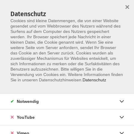
×
Datenschutz
Cookies sind kleine Datenmengen, die von einer Website
gesendet und vom Webbrowser des Nutzers während des
Surfens auf dem Computer des Nutzers gespeichert
Zum Hauptinhalt springen
werden. Ihr Browser speichert jede Nachricht in einer
kleinen Datei, die Cookie genannt wird. Wenn Sie eine
weitere Seite vom Server anfordern, sendet Ihr Browser
Entspannung &
das Cookie an den Server zurück. Cookies wurden als
zuverlässiger Mechanismus für Websites entwickelt, um
Stressbewältigung
sich Informationen zu merken oder die Surfaktivitäten des
Benutzers aufzuzeichnen. Bitte willigen Sie in die
Verwendung von Cookies ein. Weitere Informationen finden
Sie in unseren Datenschutzhinweisen.
Datenschutz
13 Kurse
Notwendig
zurück zu Gesundheit & Bewegung
YouTube
Entspannung ist ein wichtiger Ausgleich zum
oft hektischen Alltag. Ob Achtsamkeit,
Vimeo