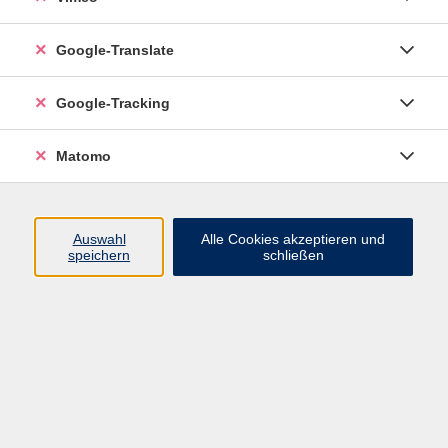
Meditation, Progressive Muskelentspannung
oder Autogenes Training – unsere Kurse helfen
Google-Translate
dabei, Stress abzubauen, neue Kraft zu
schöpfen und das persönliche Wohlbefinden
Google-Tracking
zu stärken.
Matomo
Ergebnisse filtern
Auswahl
Alle Cookies akzeptieren und
speichern
schließen
Wechseljahre – Zeit für mich!
Mo. 21.09.2026 18:15
Zirndorf