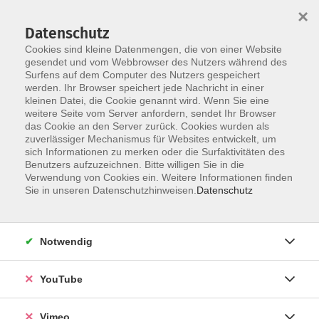
×
Datenschutz
Cookies sind kleine Datenmengen, die von einer Website
gesendet und vom Webbrowser des Nutzers während des
Surfens auf dem Computer des Nutzers gespeichert
Zum Hauptinhalt springen
werden. Ihr Browser speichert jede Nachricht in einer
kleinen Datei, die Cookie genannt wird. Wenn Sie eine
weitere Seite vom Server anfordern, sendet Ihr Browser
Der Kurs konnte nicht gefunden werden.
das Cookie an den Server zurück. Cookies wurden als
zuverlässiger Mechanismus für Websites entwickelt, um
sich Informationen zu merken oder die Surfaktivitäten des
Benutzers aufzuzeichnen. Bitte willigen Sie in die
Verwendung von Cookies ein. Weitere Informationen finden
AGB
Sie in unseren Datenschutzhinweisen.
Datenschutz
Impressum
Datenschutz
Notwendig
Barrierefreiheit
Anmeldeformular
YouTube
Widerruf
Vimeo