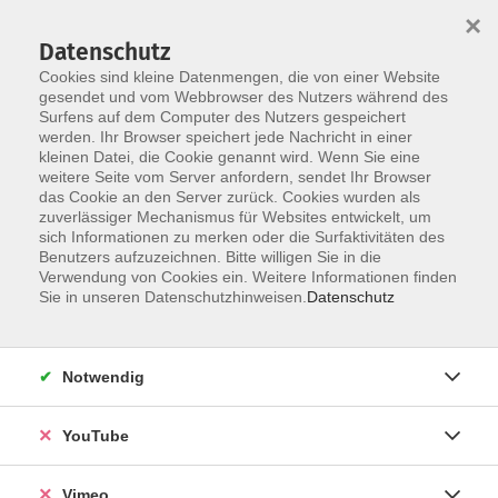
×
Datenschutz
Cookies sind kleine Datenmengen, die von einer Website
gesendet und vom Webbrowser des Nutzers während des
Surfens auf dem Computer des Nutzers gespeichert
Zum Hauptinhalt springen
Sie sind hier:
werden. Ihr Browser speichert jede Nachricht in einer
Merkzettel
kleinen Datei, die Cookie genannt wird. Wenn Sie eine
weitere Seite vom Server anfordern, sendet Ihr Browser
das Cookie an den Server zurück. Cookies wurden als
zuverlässiger Mechanismus für Websites entwickelt, um
Lädt...
sich Informationen zu merken oder die Surfaktivitäten des
Das Widget wird geladen...
Benutzers aufzuzeichnen. Bitte willigen Sie in die
Verwendung von Cookies ein. Weitere Informationen finden
Sie in unseren Datenschutzhinweisen.
Datenschutz
AGB
Notwendig
Impressum
Datenschutz
YouTube
Barrierefreiheit
Anmeldeformular
Vimeo