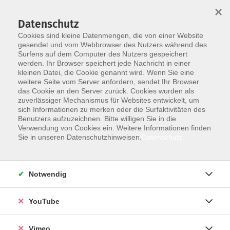
×
Datenschutz
Cookies sind kleine Datenmengen, die von einer Website
gesendet und vom Webbrowser des Nutzers während des
Surfens auf dem Computer des Nutzers gespeichert
Zum Hauptinhalt springen
Sie sind hier:
werden. Ihr Browser speichert jede Nachricht in einer
TN-Login
kleinen Datei, die Cookie genannt wird. Wenn Sie eine
weitere Seite vom Server anfordern, sendet Ihr Browser
das Cookie an den Server zurück. Cookies wurden als
zuverlässiger Mechanismus für Websites entwickelt, um
Lädt...
sich Informationen zu merken oder die Surfaktivitäten des
Das Widget wird geladen...
Benutzers aufzuzeichnen. Bitte willigen Sie in die
Verwendung von Cookies ein. Weitere Informationen finden
Sie in unseren Datenschutzhinweisen.
Datenschutz
AGB
Notwendig
Impressum
Datenschutz
YouTube
Barrierefreiheit
Anmeldeformular
Vimeo